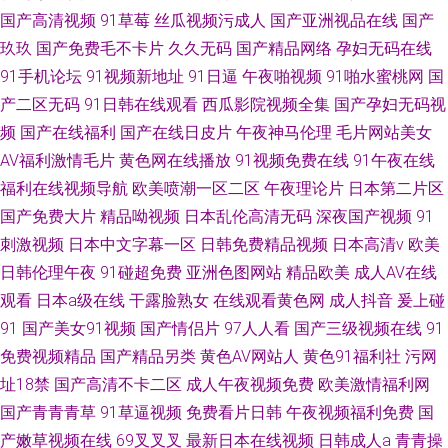
国产高清视频
91草莓
丝瓜视频污成人
国产亚洲视品在线
国产
玖玖
国产免费毛不卡片
久久无码
国产精品网络
孕妇无码在线
91手机论坛
91视频新地址
91日逼
午夜啪视频
91啪水蜜桃网
国
产二区无码
91日韩在线观看
西瓜影院视频全集
国产孕妇无码视
频
国产在线福利
国产在线日皮片
午夜神马伦理
毛片网站美女
AV福利激情毛片
黄色网在线播放
91视频免费在线
91午夜在线
福利在线视频导航
欧美喷潮一区二区
午夜理论片
日本第二片区
国产免费大片
精品呦视频
日本乱伦高清无码
深夜国产视频
91
刺激视频
日本中文字幕一区
日韩免费精品视频
日本高清v
欧美
日韩伦理午夜
91碰超免费
亚洲色图网站
精品欧美
成人AV在线
观看
日本a级在线
干露脸熟女
在线观看黄色网
成人抖音
爰上碰
91
国产美女91视频
国产情侣片
97人人看
国产三级视频在线
91
免费视频精品
国产精品另类
黄色AV网站人
黄色91福利社
污网
址18禁
国产高清不卡二区
成人午夜视频免费
欧美激情福利网
国产青青青草
91草逼视频
免费看片日韩
午夜视频福利免费
国
产嫩草视频在线
69叉叉叉
最新日本在线视频
日韩成人a
青青操