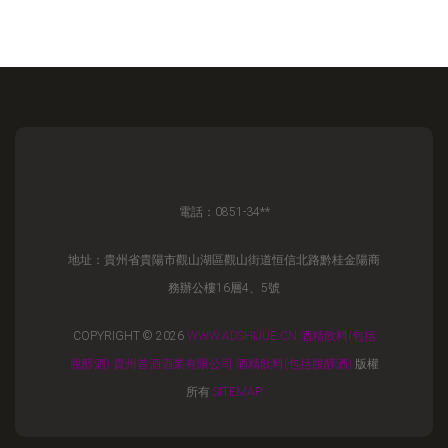
電話：0851-34**
地址：貴州省貴陽市觀山湖區觀山街道恒信北路黔桂金陽商
務辦公樓16層4、5號
COPYRIGHT © 2026
WWW.ADSHIJUE.CN
酒精飲料(包括
脫醇酒)
貴州首酒酒業有限公司
酒精飲料(包括脫醇酒)
版權
所有
SITEMAP