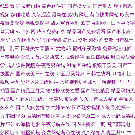
线观看
91最新自拍
黄色软件91
国产操女人
国产乱人
欧美乱欲
网页 91一区视频 午夜VT影院 久久熟女国产精品 91熟女免费视频 日日韩日
视频
超碰吃瓜
久草涩涩
最新在线A片网址
黄色视屏网站
欧美午
夜寂寞影院
新视觉影视
成人写真福利
欧美内射网址
日本中文字
韩日韩AV 大香蕉大香蕉蜜 91poy九色视频 久久亚洲熟妇中文字幕 日本www
幕无码
97日穴网
成人免费在线
精品国产免费观看
国产不卡高
清
91av在线播放
91制作传媒
岛国av资源
超碰91资源
国产乱一
青青草 久久网中文一区 成人AV首付 51大神酒店开房探花 另类av日韩无码 大
乱二乱三
日韩美女直播
91尤物69
蜜桃午夜激情
免费伦理电影
香蕉伊在线观看 91tv在线观看
日本电影伦理片
黄瓜视频成人
性爱婷婷
爱豆在线看
麻豆影院爱
爱
成人软件视频
午夜宅男在线
91专区在线
狠狠干欧美
国产三
级国产
国产欧美日韩在线
97五月天婷婷
日韩在线网
91福利社
视频
福利导航
A片三级网站
久草视频8
香蕉APP污视频
艹艹艹
插逼
国产精品五月天
狠狠操欧美性爱
国产绝色精品
精品孕妇无
码视频
午夜A片三级片
天美果冻传媒
久久国产成人精品
精品93
久久久
日本人妖射精
学生妹avav
国产熟女视频在线
乱伦第一
页
韩日视频
高清国产剧观看
人妻少妇视频二区
成人无码高清毛
片
亚洲av激情电影
午夜导航在线
国内主播第一页
国产高清电
影网址
91社区论坛
免费网站黄色在线
久久偷拍高清亚洲
91午