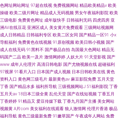
色网址网站网址
97超在线视
免费视频网站
精品欧美精品v
欧美
操碰
欧美二级片网址
精品成人无码视频
男女午夜福利影院
欧美
三级电影
免费黄色网址
成年版快手
日韩福利无码
四虎四房
亚
洲AV在线豆花
亚洲区成人
美女黄片免费观看
三级网站视频网
成人日韩精品
日韩福利专区
欧美二区女同
国产精品一区91
小x
导航福利
免费黄色在线视频
91原创视频
欧美日韩小视频
国产
成人在线无码
91黑料不
国产极品自拍
岛国最大色网站
精品无
码国产二品
欧美一及片
激情网婷婷
人妖大片
91天堂影视
国产
www
成年人伦理片
高清日韩电影
国产尤物视频在线
超碰福利
97视屏
91看片入口
日本国产成人视频
日本日韩欧美在线
黄色
资料入口
黄色网三级毛片
最新黄色av
麻豆影院免费
五月天堂
丁香
国产精品水多
福利所导航
三级视频网站J
51福利影院
丁香
五月天av
18日本三级全黄
乱伦天堂
国产在线短视频
丁香五月
丁香婷婷
91精品又
爱豆传媒下载
丁香九月国产主播
美女网站
视频黄
A片com
美女福利在线观看
狼人激情网
伦理片香港
极品
福利导航
黄色三级最新免费
91嫩草国产
午夜成年人网站
免费