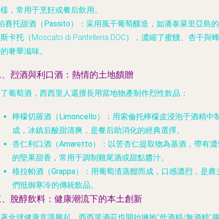
多樣，常用于烹飪或餐后飲用。
帕賽托甜酒（Passito）
：采用風干葡萄釀造，如潘泰萊里亞島的
斯卡托（Moscato di Pantelleria DOC），濃縮了蜜餞、杏干與
蜜的奢華滋味。
二、烈酒與利口酒：熱情的土地饋贈
除了葡萄酒，西西里人還擅長用當地物產制作烈性飲品：
檸檬切羅酒（Limoncello）
：用索倫托檸檬皮浸泡于酒精中
成，冰鎮后酸甜清爽，是餐后助消化的經典選擇。
杏仁利口酒（Amaretto）
：以苦杏仁提取物為基酒，帶有濃
的堅果甜香，常用于調制雞尾酒或甜點醬汁。
格拉帕酒（Grappa）
：用葡萄渣蒸餾而成，口感濃烈，是農
們抵御寒冷的傳統飲品。
三、脫醇飲料：健康潮流下的本土創新
著全球健康意識興起，西西里酒莊也開始擁抱“低酒精/無酒精”