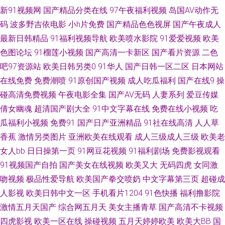
新91视频网
国产精品分类在线
97午夜福利视频
岛国AV动作无
91豆花直播漏点 国产精品人久久精品 影视先锋高加勒比av 成人黄色91久久
码
波多野吉依电影
小h片免费
国产精品色色视屏
国产午夜成人
最新日韩精品
91福利视频导航
欧美喷水影院
91爱爱视频
欧美
丝足 后入丰满 激情丁香社区 91老湿机免费体验视频 欧美亚洲天堂网 91视频
色图论坛
91榴莲小视频
国产高清一卡新区
国产看片资源
二色
在线播放网站高清 黄色视屏av 91青娱乐在线国产 AV日韩黄色网址 五月婷婷
吧97资源站
欧美日韩另类0
91华人
国产日韩一区二区
日本网站
在线免费
免费潮喷
91原创国产视频
成人吃瓜福利
国产在线9
操
色网 福利人妻导航 五月激情久久破 户外日韩久 亚洲日韩蜜桃 东方AV在线播
碰高清免费视频
午夜电影全集
国产AV无码
人妻系列
爱豆传媒
倩女幽魂
超清国产剧大全
91中文字幕在线
免费在线小视频
吃
放 亚洲肏屄视频在线 白丝中出在线观看 91成人影 内射白丝 91九色蝌蚪视频
瓜福利小视频
免费91
国产日产亚洲精品
91社在线高清
人人草
香蕉
激情另类图片
亚洲欧美在线观看
成人三级成人三级
欧美老
网站 精品在线性 91日本在线视频 欧美AA 91韩国菜不能 韩国a√中文 在线爱
女人bb
日日操第一页
91网豆花视频
91福利剧场
免费影视观看
91视频国产自拍
国产美女在线视频
欧美又大
无码四虎
女同激
AV福利 日本不卡久久精品 超碰成人91AV在线 深喉九区 91制作视频在线 日
吻视频
极品性爱导航
欧美国产拳交喷奶
中文字幕第三页
超碰成
韩午夜成人精品 91丝袜视频国产 免费的伪娘看片网址 91精品网址 亚洲成人
人影视
欧美日韩中文一区
手机看片1204
91色快播
福利撸影院
激情五月天国产
综合网五月天
美女主播青草
国产高清不卡视频
色网 国产欧美福利 午夜福利成人 A片男人的天堂 亚洲av黑丝网址 东方Va黑
四虎影视
欧美一区在线
操碰视频
五月天婷婷欧美
欧美大BB
国