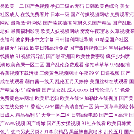
类欧美一二
国产色视频
孕妇三级av无码
日韩欧美色综合
美女
社区成人
在线免费看片
日本一级
国产传媒视频网站
免费观看污
网站
最新激情h网站
国产喷浆抽搐
宅男久久国产精品
国产乱肥
老妇
最新福利影院
欧美人妖视频网站
窝窝午夜理论
久草视频深
夜福利
波多野步中文字幕
日韩福利网址导航
91精品国产社区
超碰无码在线
欧美日韩高清免费
国产激情视频三区
宅男福利在
线播放
91视频污导航
国产啪亚洲国
欧美性爱密臀
疯狂少妇喷
潮
欧美肏屄一区二区
国产乱伦免费观看
偷拍草草草
97狠狠插
香蕉视频下载污版
三级黄色视频网址
午夜99
91日逼视频
国产
成在线观看
萌白酱一线天
乱伦五月天婷婷
美腿丝袜在线观看
国
产精品3p
91综合碰
国产乱女乱
成人xxxxx
日韩伦理片
91色爱
免费黄色av网址
欧美肥老妇
欧美在线tv
加勒比在线视屏
国产美
女在线免费
91香蕉污APP
国产高清自拍一区
第一页草草影院
韩
日成人
精品福利
91天堂一区二区
日韩a级电影
国产二区高清
国
产www视频
国产粉嫩
国产男女猛视频
91社在线看
欧美日韩黄
色片
变态另态另类2
91李宗精品
黑丝袜自慰喷水
乱伦五月
国产