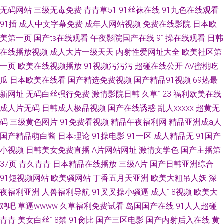
无码网站
三级无毒免费
青青草51
91丝袜在线
91九色在线观看
91插
成人中文字幕免费
成年人网站视频
免费在线影院
日本欧
美第一页
国产ts在线观看
午夜影院国产在线
91操在线观看
日韩
在线播放视频
成人大片一级天天
内射性爱网址大全
欧美社区第
一页
欧美在线视频播放
91视频污污污
超碰在线公开
AV蜜桃吃
瓜
日本欧美在线看
国产精选免费视频
国产精品91视频
69热最
新网址
无码白丝强行免费
激情影院日韩
久草123
福利欧美在线
成人片无码
日韩成人极品视频
国产在线诱惑
乱人xxxxx
超黄无
码
三级黄色图片
91免费看视频
精品午夜福利网
精品亚洲成a人
国产精品萌白酱
日本理论
91操电影
91一区
成人精品无
91国产
小视频
日韩美女免费直播
A片网站网址
激情文学色
国产主播第
37页
青久青青
日本精品在线播放
三级A片
国产日韩亚洲综合
91短视频网站
欧美骚网站
丁香五月天亚洲
欧美大粗吊人妖
深
夜福利亚洲
人兽福利导航
91叉叉操小骚逼
成人18视频
欧美大
鸡吧
草逼wwww
久草福利免费试看
岛国国产在线
91人人超碰
青青
美女白丝18禁
91肏比
国产三区电影
国产内射后入在线
黄