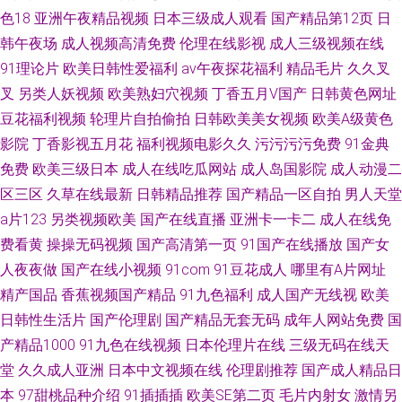
色18
亚洲午夜精品视频
日本三级成人观看
国产精品第12页
日
韩午夜场
成人视频高清免费
伦理在线影视
成人三级视频在线
91理论片
欧美日韩性爱福利
av午夜探花福利
精品毛片
久久叉
叉
另类人妖视频
欧美熟妇穴视频
丁香五月V国产
日韩黄色网址
豆花福利视频
轮理片自拍偷拍
日韩欧美美女视频
欧美A级黄色
影院
丁香影视五月花
福利视频电影久久
污污污污免费
91金典
免费
欧美三级日本
成人在线吃瓜网站
成人岛国影院
成人动漫二
区三区
久草在线最新
日韩精品推荐
国产精品一区自拍
男人天堂
a片123
另类视频欧美
国产在线直播
亚洲卡一卡二
成人在线免
费看黄
操操无码视频
国产高清第一页
91国产在线播放
国产女
人夜夜做
国产在线小视频
91com
91豆花成人
哪里有A片网址
精产国品
香蕉视频国产精品
91九色福利
成人国产无线视
欧美
日韩性生活片
国产伦理剧
国产精品无套无码
成年人网站免费
国
产精品1000
91九色在线视频
日本伦理片在线
三级无码在线天
堂
久久成人亚洲
日本中文视频在线
伦理剧推荐
国产成人精品日
本
97甜桃品种介绍
91插插插
欧美SE第二页
毛片内射女
激情另