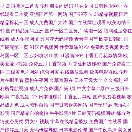
址
岛国搬运工首页
伦理朋友的妈妈
丝袜女同
日韩性爱网址
在
线观看日本黄
亚洲国产第一网站
国产99不卡
66精品视频
国产
精品探花一区
成人免费国产大片
国产在线网址观看
欧美激情日
韩
国产精品无码亚洲
国产一区二区黄片
喷潮一区
福利姬足交在
线看
成人午夜网址
五月花无码视频
青青草国产
欧美日韩乱
国
产屁屁第一页
91国产视频网
性爱草逼91AV
免费欧美视频
欧美
岛国一区二区
少妇喷水18禁
51漫画APP
丁香五月花激情网
欧
美爱爱tv视频
免费五月丁香视频
97香蕉超级碰碰
国产免费看二
区
三级黄色片网站
综合网黄
在线播放观看
欧美电影在线
伦理
片在哪里看
蜜桃午夜网
久草资源在
日本三级大全
久久福利
福
利所导航视频
成人片免费
国产第9页
中文字幕bt原声
三级日韩
欧美
午夜视频123
日本推理片
丁香五月网站
国产免费看视频
极
品成人色
成人黑料自拍
国产日韩欧美网站
国产无码av
老湿A片
影院
国产精品自拍偷拍
牛牛影院A片
日韩无码视频网站
都市激
情变态另类
男女91视频
字幕在线精品播放
免费国产在线看
国
产婷婷五月天
无码传媒导航
日本电影伦理
国产午夜高清
美女黄