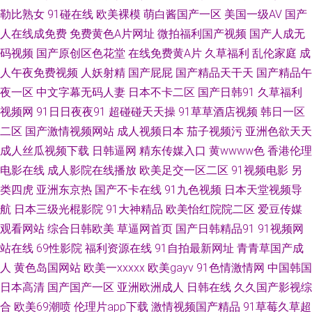
勒比熟女
91碰在线
欧美裸模
萌白酱国产一区
美国一级AV
国产
51永久免费探花 东京热人与兽一线天 91社精品 九一免费看片 91官网在线观
人在线成免费
免费黄色A片网址
微拍福利国产视频
国产人成无
码视频
国产原创区色花堂
在线免费黄A片
久草福利
乱伦家庭
成
看 国内情侣视频在线91 91狼友网操操 狼友成人在线观看 91非常黄男女爆躁
人午夜免费视频
人妖射精
国产屁屁
国产精品天干天
国产精品午
N 熟女91 91在线免费观看蜜臀 男人的天堂东京道 91AV深夜福利视频 内射
夜一区
中文字幕无码人妻
日本不卡二区
国产日韩91
久草福利
视频网
91日日夜夜91
超碰碰天天操
91草草酒店视频
韩日一区
丰满 91黑丝欧美 激情综合网激情九月 亚洲成人日韩在线 WWW黑丝avCOM
二区
国产激情视频网站
成人视频日本
茄子视频污
亚洲色欲天天
成人丝瓜视频下载
日韩逼网
精东传媒入口
黄wwww色
香港伦理
亚洲三级AV 99热青青青草 男人天堂成人网 91TV在线观看网站 久久99国产
电影在线
成人影院在线播放
欧美足交一区二区
91视频电影
另
类四虎
亚洲东京热
国产不卡在线
91九色视频
日本天堂视频导
精品99 91大神视频在线观看网址 激情婷婷网 一级av91日韩 久久999 最新高
航
日本三级光棍影院
91大神精品
欧美怡红院院二区
爱豆传媒
清无码专区 国产日韩综合1页 先锋影音av资源网 九草九在线 亚洲欧美视频视
观看网站
综合日韩欧美
草逼网首页
国产日韩精品91
91视频网
站在线
69性影院
福利资源在线
91自拍最新网址
青青草国产成
频 福利看片网av 在线三级片口爆色 97视频 三级成人网址 91视频在线观看网
人
黄色岛国网站
欧美一xxxxx
欧美gayv
91色情激情网
中国韩国
日本高清
国产国产一区
亚洲欧洲成人
日韩在线
久久国产影视综
站 欧美久久视频 91福利社免费视频 久久青青草大香蕉 九热色色 在綫艹擦自
合
欧美69潮喷
伦理片app下载
激情视频国产精品
91草莓久草超