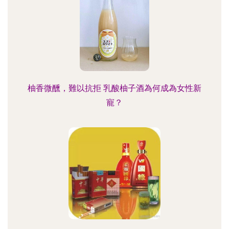
柚香微醺，難以抗拒 乳酸柚子酒為何成為女性新
寵？