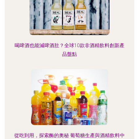
喝啤酒也能減啤酒肚？全球10款非酒精飲料創新產
品盤點
從吃到用，探索酶的奧秘 葡萄糖生產與酒精飲料中