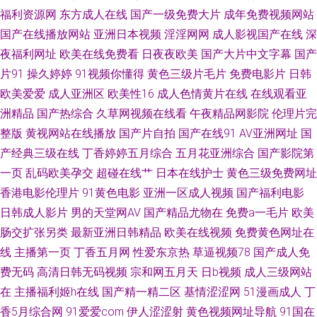
福利资源网
东方成人在线
国产一级免费大片
成年免费视频网站
操B影院 99prom在线视频 91传媒在线免费 日韩潮喷 国产日韩欧美另类中文
国产在线播放网站
亚洲日本视频
淫淫网网
成人影视国产在线
深
夜福利网址
欧美在线免费看
日夜夜欧美
国产大片中文字幕
国产
91p在线论坛 韩日T_T乱轮 综合色网青青草 欧美视频H版 91制片厂毛片大全
片91
操久婷婷
91视频你懂得
黄色三级片毛片
免费电影片
日韩
欧美爱爱
成人亚洲区
欧美性16
成人色情黄片在线
在线观看亚
集 深夜福利视频 五月亭亭丁香 久久草午夜福利视频 91看篇免费 日本小网站
洲精品
国产热综合
久草网视频在线看
午夜精品网影院
伦理片完
一区二E 97资源在线人人 性色成人区人妻精品 国产传媒不卡 影音先锋亚洲f
整版
黄视网站在线播放
国产片自拍
国产在线91
AV亚洲网址
国
产经典三级在线
丁香婷婷五月综合
五月花亚洲综合
国产影院第
区 熟女91九色 国产精品欧美日韩五月 岛国色情资源 国产黑丝在线观看网站
一页
乱码欧美孕交
超碰在线艹
日本在线护士
黄色三级免费网址
香港电影伦理片
91黄色电影
亚洲一区成人视频
国产福利电影
91宅女天堂 内射黑丝女神 91精品视频网 精品福利AV 99九九久久 51福利视
日韩成人影片
男的天堂网AV
国产精品尤物在
免费a一毛片
欧美
肠交扩张另类
最新亚洲日韩精品
欧美在线视频
免费黄色网址在
频导航 欧美丝袜脚交 91情侣在线视频 性女精品 色男人天堂aaa 东京热一本
线
主播第一页
丁香五月网
性爱东京热
草逼视频78
国产成人免
费无码
高清日韩无码视频
宗和网五月天
日b视频
成人三级网站
道免费网站 91大神视频污 三级黄免费观看 黄网站ww 91伦理 桃色午夜天 欧
在
主播福利姬h在线
国产精一精二区
基情涩涩网
51漫画成人
丁
美a片综合网 99热碰碰热精品 五月香av 国产白丝久久 91超碰porn 免费版91
香5月综合网
91爱爱com
伊人涩涩射
黄色视频网址导航
91国在