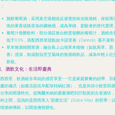
勢：
脫醇葡萄酒
：采用真空蒸餾或反滲透技術去除酒精，保留黑
珠的果香或格里洛的礦物感，成為孕婦、駕駛者的替代選擇
葡萄汁發酵飲料
：部分酒莊推出輕度發酵的葡萄汁，酒精含
低于0.5%，搭配西西里甜點如卡諾里卷（Cannoli）毫不違和
草本無酒精開胃酒
：融合島上山地草本植物（如鼠尾草、茴
香）浸漬，制成類似苦艾風味的無酒精飲品，成為年輕人社
新寵。
四、酒飲文化：生活即慶典
在西西里，飲酒絕非單純的感官享受——它是家庭聚餐的紐帶、宗
節慶的儀式（如復活節羔羊配埃特納紅酒）、也是街頭小館里與
友分享的閑適時光。從陶爾米納的露臺酒吧到巴勒莫的古老酒坊
杯之間，流淌的是西西里人“甜蜜生活”（Dolce Vita）的哲學：
熱情接納傳統，以開放擁抱變化。