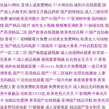
生妹Av网站
亚洲人成免费网站
91大神自拍
福利片在线观看
国
费蜜桃 国产香蕉8 91传媒入口 久久Av久久潮吹 91东京热中文字幕 久久精品
产成人内射无码
激情五月极品婷婷
国产剧情精品
成人三级伦理
只有18岁 91免费在线看 人人干人人摸 91网站免費观看 人妻熟女在线网址
免费
偷怕欧美亚州图片
国产AV国产AV
97亚洲精华液
国内精自
线
国产精品3级片
成年女人视频
狠狠撸亚洲欧美
91操碰在线
国
91在线A级片 深夜福利剧场 wwwcom网站 免费成人三级网站 91天仙国产在
产高清精品二区
国产欧美在线视频
欧美色综合网
91国产自拍偷
拍
香蕉911
花蝴蝶看片免费
白丝美女免费网站
欧美女人与动物
线观看 美女白絲18禁 51视频在线观看 国产精品福利久久 伊人精品影院 色网
交
国产精品无码电影
91插插库
97超碰大香蕉
户外自慰影院
国
产一区二区二区
国产偷窥盗摄视频
成人动漫网站观看
欧美第一
123 97在线久久 久草肉棒视频 91cn在线 肏屄视频肏 新不卡的av在线播放
页夜夜
91成人精品视频
蜜桃爱爱视频
乱伦熟女五月天
91香蕉
视
福利在线视频直播
一区xxxxx
岛国大片免费视频
一道日本亚
91免费福利在线视频 五月天av WWW黑丝AVHD 日本阿v视频 91中文视频在
洲香蕉
国产91高清精品
国产一区二区福利
伦理在线播放
人妻
线 欧日韩美精品四区 福利网址导航亚洲AV 日韩在线高潮 超碰人肏人 欧美性
无码精品
91自拍在线观看
国产一级片内射
夜夜骑青青草
欧美
色图人妻
在线免费欧美视频
免费黄色毛片
成人精品无码视频
欧
爱91人妻 91视屏观看 九草精品 天堂者色网 大香蕉1000 日逼日逼国产 中文
美午夜极品
性欧美ⅩⅩⅩⅩ乱
欧美色色六月天
91影视网
午夜伦不
卡
加勒比性爱网
青草国产在线视频
亚洲国产精品导航
欧美色淫
字幕人妻有码在线 激情婷婷久久亚洲 91国产丝袜在线观看 国产精品AV福利
波多野结依电影
91狠狠撸
成人深夜电影
精品国产美女剃毛
加