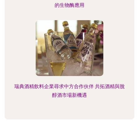
的生物酶應用
瑞典酒精飲料企業尋求中方合作伙伴 共拓酒精與脫
醇酒市場新機遇