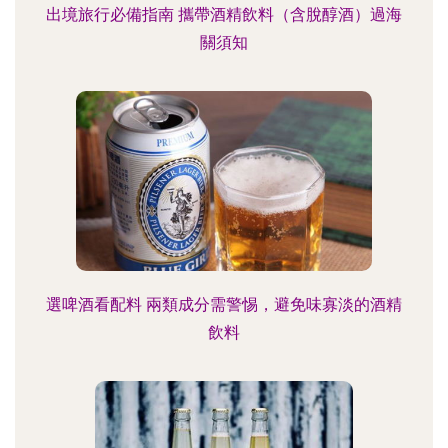
出境旅行必備指南 攜帶酒精飲料（含脫醇酒）過海
關須知
選啤酒看配料 兩類成分需警惕，避免味寡淡的酒精
飲料