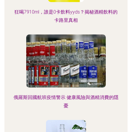
狂喝7910ml，誰是0卡飲料yyds？揭秘酒精飲料的
卡路里真相
俄羅斯回國航班疫情警示 健康風險與酒精消費的隱
憂