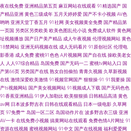
夜在线免费
亚洲精品第五页
麻豆网站在线观看
91精选国产
国
产精品亚洲
黄色三级成年
五月天婷婷爱
国产不卡小视频
AV色
哟哟
亚洲天堂丁香五月
91社网
美女视频黄全免费
国产精品第
一页国
另类区另类欧美
欧美色图乱伦小说
免费成人软件
黄色网
址视频播放
国产日产美产精品
成人午夜视频
伦理视频网站
黄色
18禁网站
亚洲无码视频在线
成人无码看片
91原创社区
伦理电
影香港
成人免费
蜜桃91色色
A片视频网
国产自在线
操欧美老女
人
人人97综合精品
岛国免费
国产无码一二
蜜桃tv网站入口
国
产第66页
另类国产在线
熟女自拍偷拍
青青久视频
久草新视频
在线
激情深爱欧美激情
91视频官网国产
狠狠操-91
91我要操
国
产ts视频网站
国产美女视频网站
91视频成人下载
国产无码色色
91香蕉亚洲精品
91伊人加勒比
欧美狠狠插
日韩精品高清
黄色
av网
日本波多野吉衣
日韩在线观看精品
日本一级电影
久草网
页
97免费艹
岛国一区二区
岛国动作片在
波多野吉衣三级
亚洲
AV一卡
在线免费小视频
搞黄网站在线观看
免费色情A片网扯
91
资源在线视频
蜜桃视频网站
91中文
国产在线视频
福利爱爱网