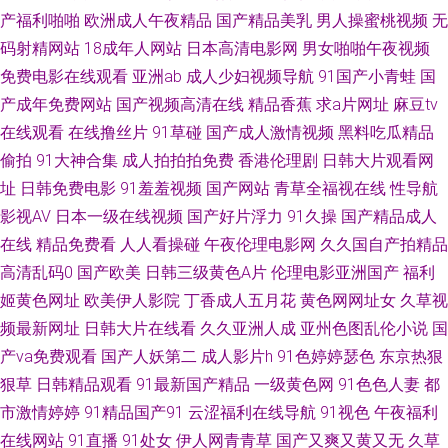
产福利啪啪
欧洲成人午夜精品
国产精品美乳
男人操蜜桃视频
无
人 午夜最新网址你懂得 国产精品男女 一本道啪啪啪资源 亚洲蜜桃在线不卡
码射精网站
18成年人网站
日本高清电影网
男女啪啪午夜视频
免费电影在线观看
亚洲ab
成人少妇视频导航
91国产小青蛙
国
黄网9 91国在线视频 男女上床视频免费看 91清清视频 久久精品偷拍视频 91
产成年免费网站
国产视频高清在线
精品香蕉
求a片网址
麻豆tv
在线观看
在线撸丝片
91草碰
国产成人激情视频
黑料吃瓜精品
成人在线视频 国内精品久久懂色 99国内精品 亚洲操三级 国产精品伦子伦 亚
偷拍
91大神合集
成人拍拍拍免费
香港伦理剧
日韩大片观看网
洲国产综合一区 人人干人 韩日操B 91Ncom影院 国产午夜在线 91人妻资源
址
日韩免费电影
91羞羞视频
国产网站
青草全福视在线
性导航
影视AV
日本一级在线视频
国产好片浮力
91久操
国产精品成人
总站 操欧美老女人 91AV入口 国产日韩欧美福利导航 91社在线观看 色欲AV
在线
精品免费看
人人看操碰
午夜伦理电影网
久久国自产拍精品
高清乱码0
国产欧美
日韩三级黄色A片
伦理电影亚洲国产
福利
网站网址 大香蕉亚洲 午夜精品久久精品 操黑丝AV 涩色天堂久久 美女视频91
姬黄色网址
欧美伊人影院
丁香成人五月花
黄色网网址女
久草视
频最新网址
日韩大片在线看
久久亚洲人成
亚州色图乱伦小说
国
俺去也最新 亚洲色情影视在线观看 九草热最新视频 69福利社不卡 黑丝资源
产va免费观看
国产人妖第二
成人影片h
91色婷婷瑟色
东京热狠
站 91av网址在线 国产偷在线 91N爱爱视频网 青青草超踫 国产第33也 影音
狠草
日韩精品观看
91最新国产精品
一级黄色网
91色色人妻
都
市激情婷婷
91精品国产91
云涩福利在线导航
91视色
午夜福利
先锋热色 日韩不卡五区 97人人香蕉 中日韩成人在线不卡 韩日精品在线 韩国
在线网站
91直播
91处女
伊人网青青草
国产又爽又黄又无
久草