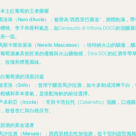
. 本土紅葡萄的王者榮耀
黑珍珠（Nero d'Avola）
：被譽為“西西里巴羅洛”，酒體飽滿，帶
櫻桃、李子和香料氣息，如Cerasuolo di Vittoria DOCG的混釀
柔美一面。
馬斯卡斯奈萊洛（Nerello Mascalese）
：埃特納火山的驕傲，釀
葡萄酒兼具勃艮第的優雅與火山礦物感，Etna DOC的紅酒常帶
莓、玫瑰和煙熏風味。
. 白葡萄酒的清新詩篇
格里洛（Grillo）
：曾用于釀造馬沙拉酒，如今多制成清爽干白，
有柑橘和草本香氣，是搭配海鮮的絕佳選擇。
尹卓莉亞（Inzolia）
：常與卡塔拉托（Catarratto）混釀，口感圓
潤，散發杏仁與白桃芬芳。
. 甜酒的黃金遺產
馬沙拉酒（Marsala）
：西西里標志性加強酒，從干型到甜型風