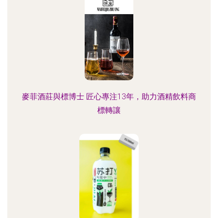
麥菲酒莊與標博士 匠心專注13年，助力酒精飲料商
標轉讓