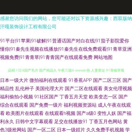
感谢您访问我们的网站，您可能还对以下资源感兴趣：西双版纳
汗嘎装饰设计工程有限公司
91平台|91苹果|91破解|91普通话国产对白在线|91茄子影院爱你
懂你|91秦先生视频在线播放|91秦先生在线免费观看|91青草亚洲
视频免费|91青青草|91青青国产在线观看免费
网站地图
日本一级大片
微拍福利在线观看
91香蕉APP
国产二区三区
国产
91福利短视频 九草热最新视频 国产欧美岛国 日韩精品极品 大香蕉99 九九精
精品性
乱伦种子
美国伦理大片
国产二区在线观看
美女伦理视频
品精 1024国产毛片 囯产精品久 午夜三级A wwwav热 人妻黄址 91青椒草莓
福利偷拍小视频
91社区国产
丁香五月天堂
欧美变态一区
国产
综合在线观看
国产免费一级片
福利视频资源站
成人午夜在线观
蜜桃 伦理AV资源网 91美女直播喷水在线播放 婷婷开心激情 国产精品久久不
看
欧美图片在线观看
在线观看h视频
国产a级0
变性人妖
国产福
利永久
日韩中文字幕观看
足交在线播放91
丁香五月色网站
黄
能 夜晚剧场福利姬 福利社午夜影院 在线观看91福利 九一综合含羞草 亚洲免
色3级抢网站
国产一区二区
日本一级婬片
久久免费手机视频
学