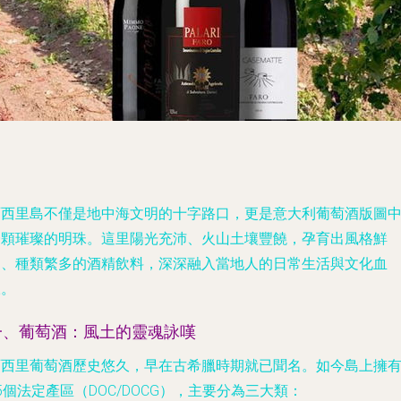
西西里島不僅是地中海文明的十字路口，更是意大利葡萄酒版圖
一顆璀璨的明珠。這里陽光充沛、火山土壤豐饒，孕育出風格鮮
明、種類繁多的酒精飲料，深深融入當地人的日常生活與文化血
脈。
一、葡萄酒：風土的靈魂詠嘆
西西里葡萄酒歷史悠久，早在古希臘時期就已聞名。如今島上擁
5個法定產區（DOC/DOCG），主要分為三大類：