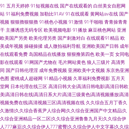
91
五月天婷婷
91短视频在线
国产在线观看的
白丝美女自慰网
站
91福利免费视频
加勒比91AV
91在线观看
黄网站av在线
国产
视频
狠狠擼狠狠擼
91桃色小视频
91激情
91干啪啪
青青操青青
干
主播诱惑无码专区
欧美视频电影
91播放
麻豆桃色网站
亚洲
欧美国产另类
欧美伦理另类
国产刺激对白
在线观看91精品
欧
美成年视频
操碰操揉
成人微拍福利导航
亚洲欧美国产日韩
成年
在线观看免费
岛国精品在线播放
狠狠撸第四色
欧美一页
女同电
影在线观看
91网国产尤物在
毛片网站黄色
狼人三级片
高清男
同
国产日韩伦理淫
成年免费视频
亚洲欧美中文视频
东京热亚洲
色图
蜜桃成人超碰网
91精品小视频
久草福利免费视影
五月天
堂网
日本伦理在线三区
高清日韩大全|高清日韩电影|高清日韩欧
美|高清日韩在线|高清日系大片|高清三级黄色|高清视频播放|高清
视频免费在线|高清视频三区|高清视频在线
久久综合五月丁香久
久激情|久久综合香蕉尹人综合网|久久综合亚洲国产中文精品|久
久综合亚洲精品一区二区|久久综合亚洲鲁鲁九月天|久久综合伊
人777麻豆|久久综合伊人777蜜臀|久久综合伊人中文字幕|久久综