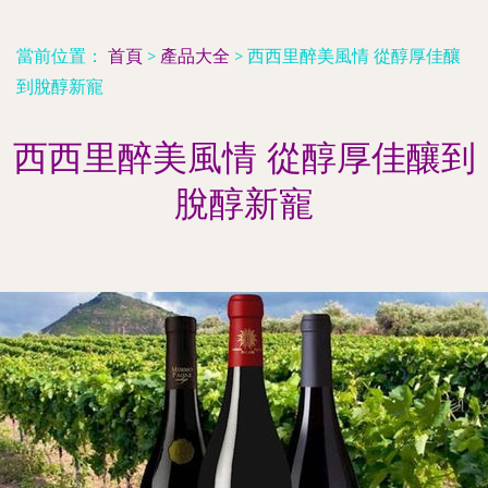
當前位置：
首頁
>
產品大全
>
西西里醉美風情 從醇厚佳釀
到脫醇新寵
西西里醉美風情 從醇厚佳釀到
脫醇新寵